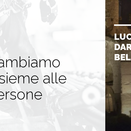
LUC
DAR
BEL
ambiamo
nsieme alle
ersone