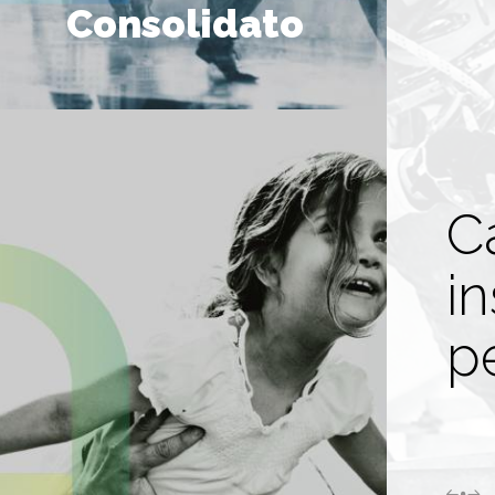
Consolidato
C
i
p