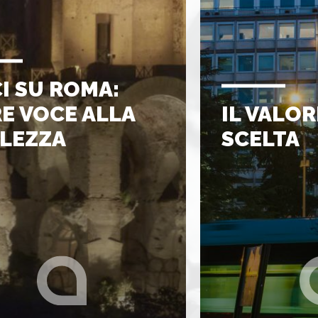
I SU ROMA:
E VOCE ALLA
IL VALOR
LEZZA
SCELTA